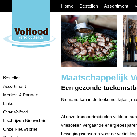
Home
Bestellen
Assortiment
M
Maatschappelijk 
Bestellen
Assortiment
Een gezonde toekomstbe
Merken & Partners
Niemand kan in de toekomst kijken, ma
Links
Over Volfood
Al onze transportmiddelen voldoen aan
Inschrijven Nieuwsbrief
vriescellen vergaande energiebesparen
Onze Nieuwsbrief
bewegingssensoren voor de verlichting.