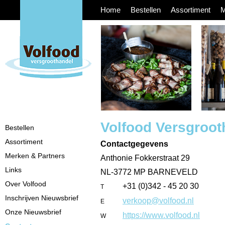
Home
Bestellen
Assortiment
M
Volfood Versgroot
Bestellen
Assortiment
Contactgegevens
Merken & Partners
Anthonie Fokkerstraat 29
Links
NL-3772 MP BARNEVELD
Over Volfood
+31 (0)342 - 45 20 30
T
Inschrijven Nieuwsbrief
verkoop@volfood.nl
E
Onze Nieuwsbrief
https://www.volfood.nl
W