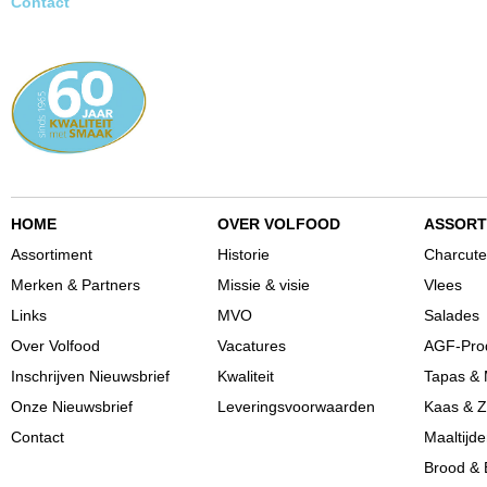
Contact
HOME
OVER VOLFOOD
ASSORT
Assortiment
Historie
Charcute
Merken & Partners
Missie & visie
Vlees
Links
MVO
Salades
Over Volfood
Vacatures
AGF-Pro
Inschrijven Nieuwsbrief
Kwaliteit
Tapas & 
Onze Nieuwsbrief
Leveringsvoorwaarden
Kaas & Z
Contact
Maaltijd
Brood & 