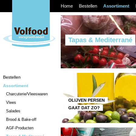
Home
Bestellen
Assortiment
Tapas & Mediterrané
Bestellen
Assortiment
Charcuterie/Vleeswaren
OLIJVEN PERSEN
Vlees
GAAT DAT ZO?
Salades
Brood & Bake-off
AGF-Producten