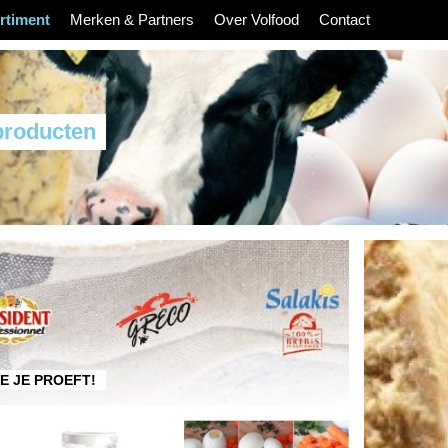
rtiment
Merken & Partners
Over Volfood
Contact
producten
IE JE PROEFT!