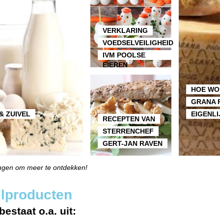
VERKLARING
VOEDSELVEILIGHEID
IVM POOLSE
EIEREN
HOE WO
GRANA 
& ZUIVEL
EIGENL
RECEPTEN VAN
STERRENCHEF
GERT-JAN RAVEN
ingen om meer te ontdekken!
elproducten
estaat o.a. uit: