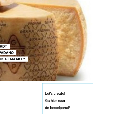
RDT
PADANO
IJK GEMAAKT?
Let's cr
eat
e!
Ga hier naar
de bestelportal!